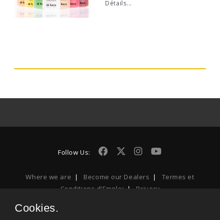
Détails...
Follow Us:
Where we are
|
Become our Dealers
|
Termes et
Conditions d'Emploi
|
Privacy
Cookies.
Di Luca Milano is a Dilfam s.r.l. unipersonale registered trademark -